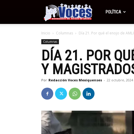
Periódico
POLÍTICA
Inicio
Columnas
Día 21. Por qué el enojo de AML
Las
Columnas
DÍA 21. POR Q
Voces
Y MAGISTRADO
Por
Redacción Voces Mexiquenses
-
22 octubre, 2024