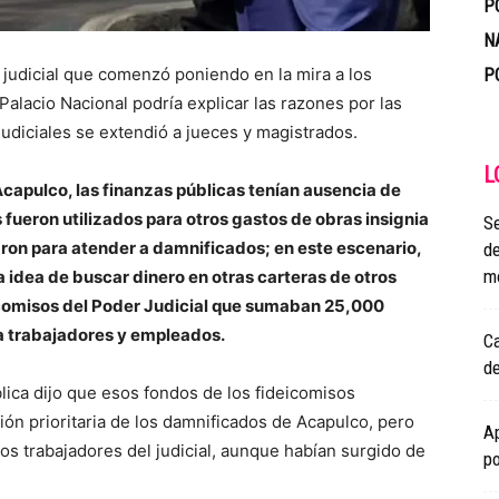
P
N
judicial que comenzó poniendo en la mira a los
P
Palacio Nacional podría explicar las razones por las
judiciales se extendió a jueces y magistrados.
L
Acapulco, las finanzas públicas tenían ausencia de
fueron utilizados para otros gastos de obras insignia
Se
aron para atender a damnificados; en este escenario,
de
mo
a idea de buscar dinero en otras carteras de otros
deicomisos del Poder Judicial que sumaban 25,000
a trabajadores y empleados.
Ca
de
lica dijo que esos fondos de los fideicomisos
ción prioritaria de los damnificados de Acapulco, pero
Ap
os trabajadores del judicial, aunque habían surgido de
p