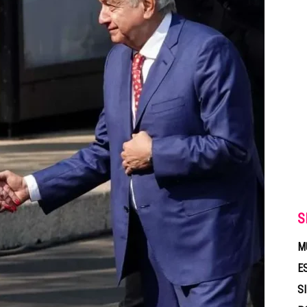
S
M
E
S