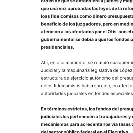
orden de que se extendiera a jueces y magis
que una vez aprobadas las leyes de la refo
loas fideicomisos como dinero presupuesta
beneficio de los juzgadores, pero en medio
atención a los afectados por el Otis, con e
gubernamental se debía a que los fondos p
presidenciales.
Ahí, en ese momento, se rompió cualquier in
Judicial y la maquinaria legislativa de Lóp
estructura de ejercicio autónomo del presup
delos fideicomisos había surgido, en efecto
autoridades judiciales en fondos especiales
En términos estrictos, los fondos del pres
judiciales les pertenecen a trabajadores 
mecanismos para acrecentarlos vía tasas de
del sector público federal en el Ejecutivo.