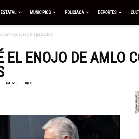
ESTATAL
MUNICIPIOS
POLICIACA
DEPORTES
CUL
O contra jueces y magistrados
UÉ EL ENOJO DE AMLO 
S
613
0