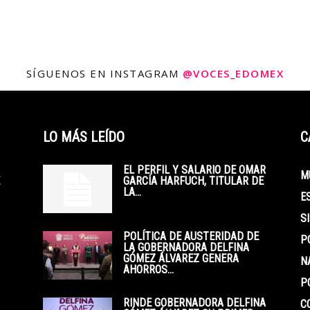
SÍGUENOS EN INSTAGRAM
@VOCES_EDOMEX
LO MÁS LEÍDO
C
EL PERFIL Y SALARIO DE OMAR
M
GARCÍA HARFUCH, TITULAR DE
LA...
E
S
POLÍTICA DE AUSTERIDAD DE
P
LA GOBERNADORA DELFINA
GÓMEZ ÁLVAREZ GENERA
N
AHORROS...
P
RINDE GOBERNADORA DELFINA
C