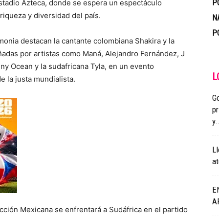
tadio Azteca, donde se espera un espectáculo
P
riqueza y diversidad del país.
N
P
emonia destacan la cantante colombiana Shakira y la
adas por artistas como Maná, Alejandro Fernández, J
ny Ocean y la sudafricana Tyla, en un evento
L
e la justa mundialista.
Go
pr
y.
Ll
at
E
A
ección Mexicana se enfrentará a Sudáfrica en el partido