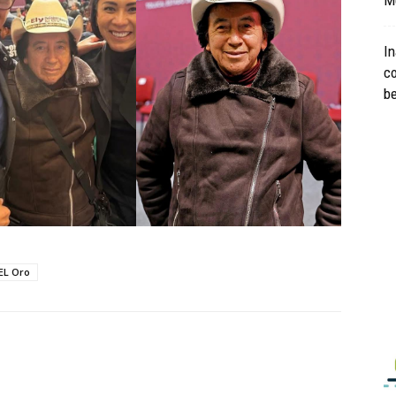
M
I
c
be
EL Oro