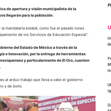
P
tica de apertura y visión municipalista de la
os llegarán para la población.
L
de la mandataria estatal, como fue el pasado lunes
pamiento de los Servicios de Educación Especial”.
Im
de
obierno del Estado de México a través de la
ía e Innovación, por la entrega de herramientas
Po
mexiquenses y particularmente de El Oro, cuenten
Mi
.
ma
s al arduo trabajo que lleva a cabo el gobierno
UA
ro y de éxito.
Ig
D