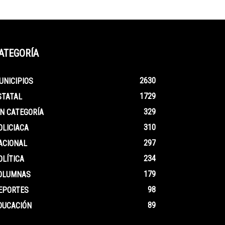
ATEGORÍA
2630
UNICIPIOS
1729
STATAL
329
IN CATEGORÍA
310
OLICIACA
297
ACIONAL
234
OLÍTICA
179
OLUMNAS
98
EPORTES
89
DUCACIÓN