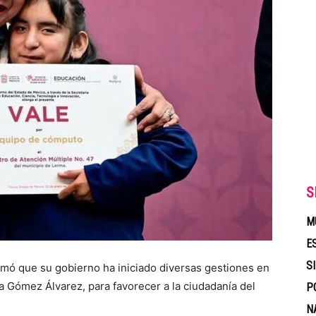
S
M
E
S
formó que su gobierno ha iniciado diversas gestiones en
na Gómez Álvarez, para favorecer a la ciudadanía del
P
N