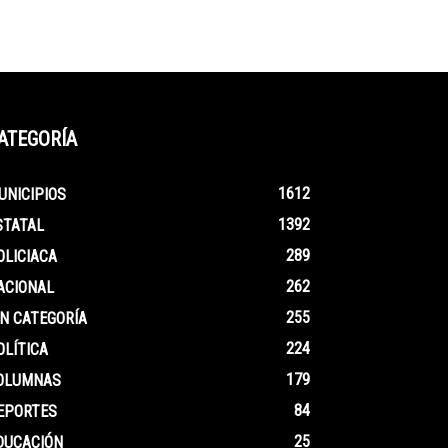
ATEGORÍA
1612
UNICIPIOS
1392
STATAL
289
OLICIACA
262
ACIONAL
255
IN CATEGORÍA
224
OLÍTICA
179
OLUMNAS
84
EPORTES
25
DUCACIÓN