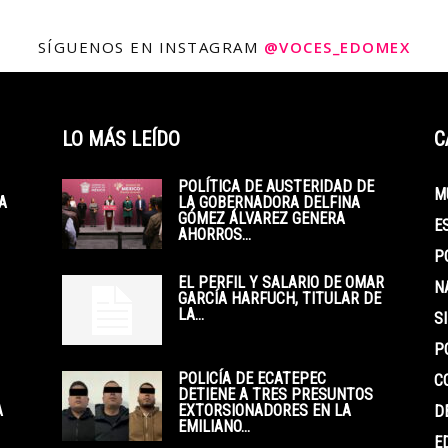
SÍGUENOS EN INSTAGRAM
@VOCES_EDOMEX
LO MÁS LEÍDO
C
POLÍTICA DE AUSTERIDAD DE
M
A
LA GOBERNADORA DELFINA
GÓMEZ ÁLVAREZ GENERA
E
AHORROS...
P
EL PERFIL Y SALARIO DE OMAR
N
GARCÍA HARFUCH, TITULAR DE
LA...
S
P
POLICÍA DE ECATEPEC
C
DETIENE A TRES PRESUNTOS
A
EXTORSIONADORES EN LA
D
EMILIANO...
E