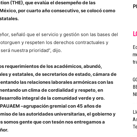
tion (THE), que evalúa el desempeño de las
P
México, por cuarto año consecutivo, se colocó como
statales.
L
eñor, señaló que el servicio y gestión son las bases del
e otorguen y respeten los derechos contractuales y
E
erá nuestra prioridad”, dijo.
m
tr
los requerimientos de los académicos, abundó,
les y estatales, de secretarios de estado, cámara de
G
entando las relaciones laborales armónicas con las
B
mentando un clima de cordialidad y respeto, en
N
desarrollo integral de la comunidad verde y oro.
FAAPAUAEM –agrupación gremial con 45 años de
Ll
miso de las autoridades universitarias, el gobierno y
A
os somos gente que con tesón nos entregamos a
T
ñor.