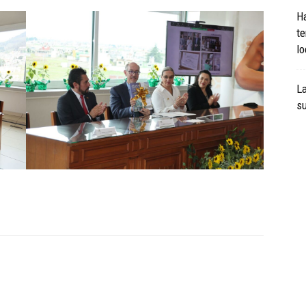
Ha
te
lo
La
s