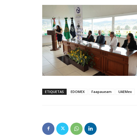
ETIQUETAS
EDOMEX
Faapaueam
UAEMex