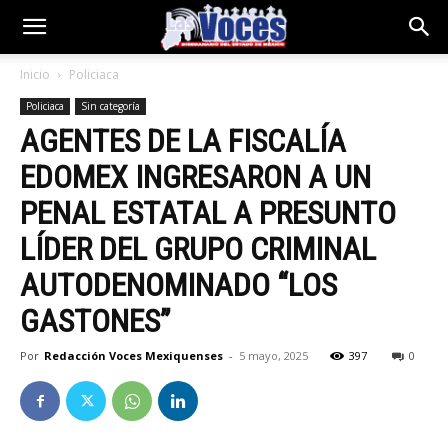
Inicio
Policiaca
Policiaca
Sin categoría
AGENTES DE LA FISCALÍA
EDOMEX INGRESARON A UN
PENAL ESTATAL A PRESUNTO
LÍDER DEL GRUPO CRIMINAL
AUTODENOMINADO “LOS
GASTONES”
Por
Redacción Voces Mexiquenses
-
5 mayo, 2025
397
0