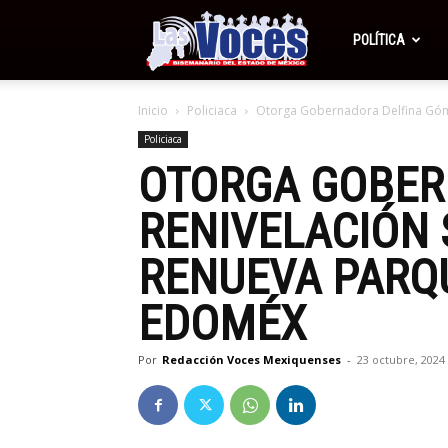
Periódico
POLÍTICA
Inicio
Policiaca
Otorga Gobernadora Delfina Gómez 
Las
Policiaca
OTORGA GOBER
Voces
RENIVELACIÓN 
RENUEVA PARQU
EDOMÉX
Por
Redacción Voces Mexiquenses
-
23 octubre, 2024