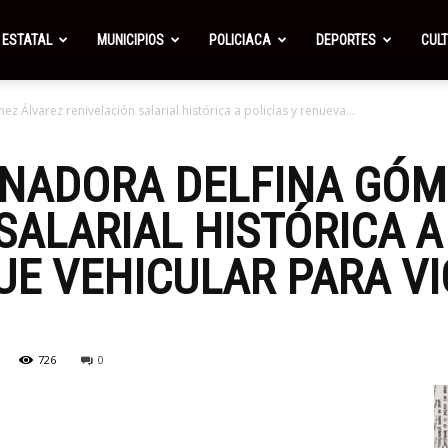
ESTATAL
MUNICIPIOS
POLICIACA
DEPORTES
CUL
Álvarez renivelación salarial histórica a policías y renueva...
NADORA DELFINA GÓM
SALARIAL HISTÓRICA A
E VEHICULAR PARA VI
726
0