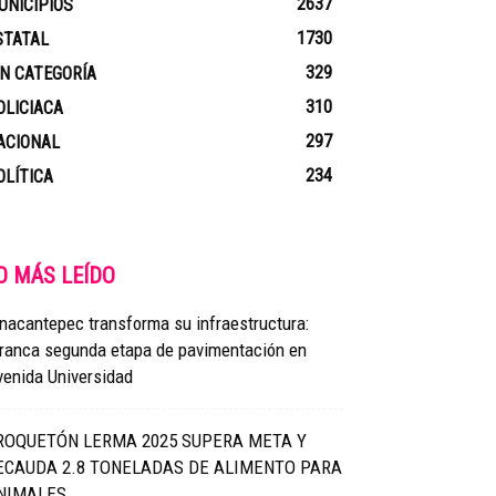
2637
UNICIPIOS
1730
STATAL
329
IN CATEGORÍA
310
OLICIACA
297
ACIONAL
234
OLÍTICA
O MÁS LEÍDO
nacantepec transforma su infraestructura:
rranca segunda etapa de pavimentación en
venida Universidad
ROQUETÓN LERMA 2025 SUPERA META Y
ECAUDA 2.8 TONELADAS DE ALIMENTO PARA
NIMALES