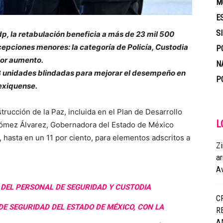
M
E
S
p, la retabulación beneficia a más de 23 mil 500
cepciones menores: la categoría de Policía, Custodia
P
yor aumento.
N
3 unidades blindadas para mejorar el desempeño en
P
exiquense.
trucción de la Paz, incluida en el Plan de Desarrollo
L
Gómez Álvarez, Gobernadora del Estado de México
o, hasta en un 11 por ciento, para elementos adscritos a
Zi
a
A
DEL PERSONAL DE SEGURIDAD Y CUSTODIA
C
DE SEGURIDAD DEL ESTADO DE MÉXICO, CON LA
R
A