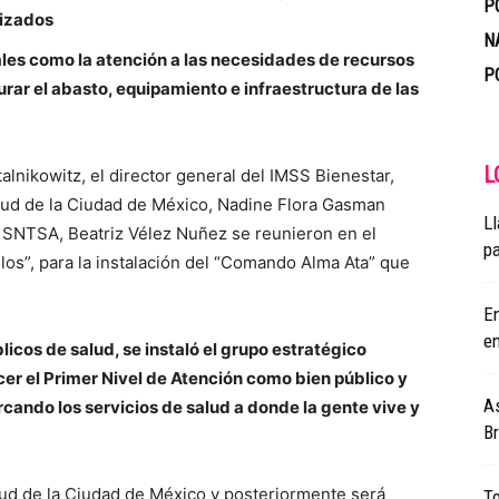
P
lizados
N
les como la atención a las necesidades de recursos
P
ar el abasto, equipamiento e infraestructura de las
L
alnikowitz, el director general del IMSS Bienestar,
alud de la Ciudad de México, Nadine Flora Gasman
Ll
 SNTSA, Beatriz Vélez Nuñez se reunieron en el
pa
los”, para la instalación del “Comando Alma Ata” que
En
en
licos de salud, se instaló el grupo estratégico
ecer el Primer Nivel de Atención como bien público y
As
rcando los servicios de salud a donde la gente vive y
Br
ud de la Ciudad de México y posteriormente será
T