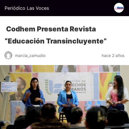
Periódico Las Voces
Codhem Presenta Revista
“Educación Transincluyente”
marcia_zamudio
hace 2 años