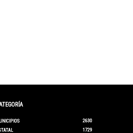
ATEGORÍA
2630
UNICIPIOS
1729
STATAL