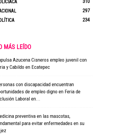
310
OLICIACA
297
ACIONAL
234
OLÍTICA
O MÁS LEÍDO
mpulsa Azucena Cisneros empleo juvenil con
ria y Cabildo en Ecatepec
ersonas con discapacidad encuentran
ortunidades de empleo digno en Feria de
clusión Laboral en...
dicina preventiva en las mascotas,
undamental para evitar enfermedades en su
jez