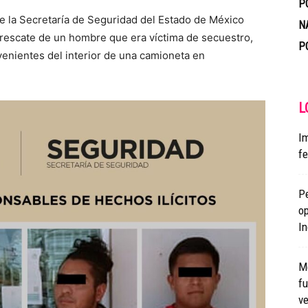
P
e la Secretaría de Seguridad del Estado de México
N
l rescate de un hombre que era víctima de secuestro,
P
venientes del interior de una camioneta en
L
I
fe
P
op
In
Me
f
ve