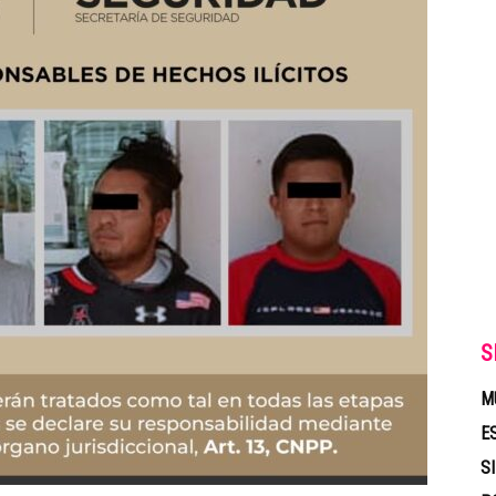
S
M
E
S