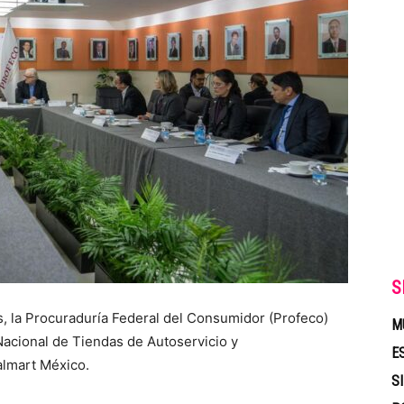
S
s, la Procuraduría Federal del Consumidor (Profeco)
M
Nacional de Tiendas de Autoservicio y
E
lmart México.
S