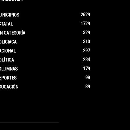
2629
UNICIPIOS
1729
STATAL
329
IN CATEGORÍA
310
OLICIACA
297
ACIONAL
234
OLÍTICA
179
OLUMNAS
98
EPORTES
89
DUCACIÓN