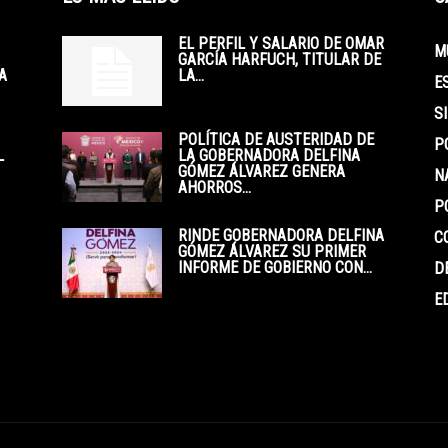
EL PERFIL Y SALARIO DE OMAR
M
GARCÍA HARFUCH, TITULAR DE
A
LA...
E
S
POLÍTICA DE AUSTERIDAD DE
P
L
LA GOBERNADORA DELFINA
GÓMEZ ÁLVAREZ GENERA
N
AHORROS...
P
RINDE GOBERNADORA DELFINA
C
GÓMEZ ÁLVAREZ SU PRIMER
INFORME DE GOBIERNO CON...
D
E