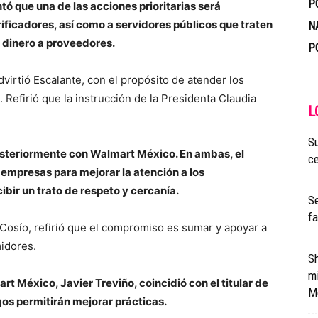
P
ntó que una de las acciones prioritarias será
ificadores, así como a servidores públicos que traten
N
n dinero a proveedores.
P
irtió Escalante, con el propósito de atender los
. Refirió que la instrucción de la Presidenta Claudia
L
Su
osteriormente con Walmart México. En ambas, el
ce
 empresas para mejorar la atención a los
bir un trato de respeto y cercanía.
Se
fa
 Cosío, refirió que el compromiso es sumar y apoyar a
midores.
Sh
mi
t México, Javier Treviño, coincidió con el titular de
M
ogos permitirán mejorar prácticas.