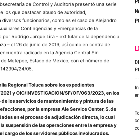
P
ubsecretaría de Control y Auditoría presentó una serie
N
re los que destacan abuso de autoridad,
ra diversos funcionarios, como es el caso de Alejandro
P
uxiliares Contingencias y Emergencias de la
 por Rodrigo Jarque Lira – extitular de la dependencia
za – el 26 de junio de 2019, así como en contra de
L
encuentra radicada en la Agencia Central Sin
o de Metepec, Estado de México, con el número de
D
/142994/24/05.
P
calía Regional Toluca sobre los expedientes
In
021 y OIC/INVESTIGACION/SF/OF/063/2023, en los
en
 de los servicios de mantenimiento y pintura de las
efacciones, por la empresa Ale Service Center, S. de
To
dades en el proceso de adjudicación directa, lo cual
co
la suspensión de las operaciones entre la empresa y
c
el cargo de los servidores públicos involucrados.