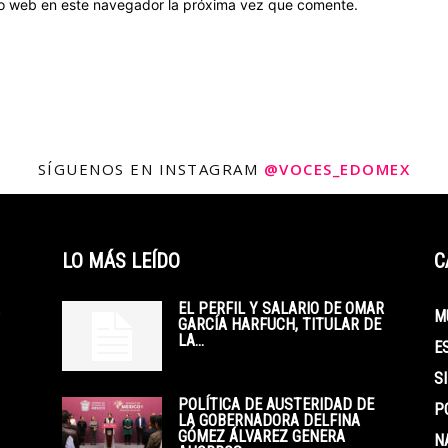
tio web en este navegador la próxima vez que comente.
SÍGUENOS EN INSTAGRAM
@VOCES_EDOMEX
LO MÁS LEÍDO
C
EL PERFIL Y SALARIO DE OMAR
M
GARCÍA HARFUCH, TITULAR DE
LA...
E
S
POLÍTICA DE AUSTERIDAD DE
P
LA GOBERNADORA DELFINA
GÓMEZ ÁLVAREZ GENERA
N