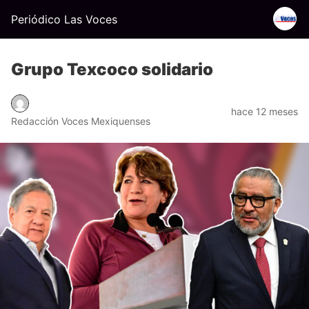
Periódico Las Voces
Grupo Texcoco solidario
hace 12 meses
Redacción Voces Mexiquenses