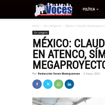
Periódico
POLÍTICA
Inicio
Sin categoría
México: Claudia Sheinbaum in
Las
Sin categoría
MÉXICO: CLAUD
Voces
EN ATENCO, SÍ
MEGAPROYECTO
Por
Redacción Voces Mexiquenses
-
3 mayo, 2025