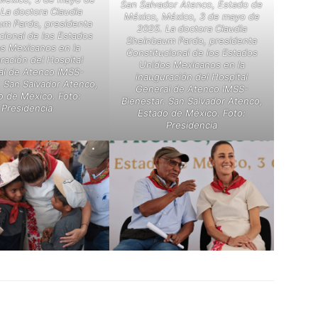
San Salvador Atenco, Estado de
La doctora Claudia
México, México, 3 de mayo de
um Pardo, presidenta
2025. La doctora Claudia
cional de los Estados
Sheinbaum Pardo, presidenta
s Mexicanos en la
Constitucional de los Estados
ración del Hospital
Unidos Mexicanos en la
l de Atenco IMSS-
inauguración del Hospital
. San Salvador Atenco,
General de Atenco IMSS-
o de México. Foto:
Bienestar. San Salvador Atenco,
Presidencia
Estado de México. Foto:
Presidencia