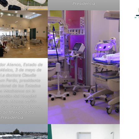
Presidencia
dor Atenco, Estado de
México, 3 de mayo de
La doctora Claudia
um Pardo, presidenta
cional de los Estados
s Mexicanos en la
ración del Hospital
l de Atenco IMSS-
. San Salvador Atenco,
o de México. Foto:
Presidencia