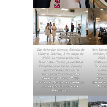
San Salvador Atenco, Estado de
San Salva
México, México, 3 de mayo de
México, 
2025. La doctora Claudia
2025. 
Sheinbaum Pardo, presidenta
Sheinba
Constitucional de los Estados
Constitu
Unidos Mexicanos en la
Unido
inauguración del Hospital
inaugu
General de Atenco IMSS-
Genera
Bienestar. San Salvador Atenco,
Bienestar
Estado de México. Foto:
Estad
Presidencia