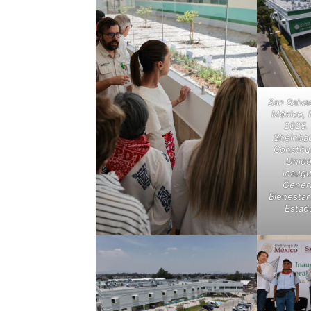
San Salva
México, 
2025. 
Sheinba
Constitu
Unido
inaugu
Genera
Bienestar
Estad