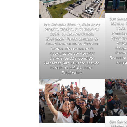
San Salva
México, 
San Salvador Atenco, Estado de
2025. 
México, México, 3 de mayo de
Sheinba
2025. La doctora Claudia
Constitu
Sheinbaum Pardo, presidenta
Unido
Constitucional de los Estados
inaugu
Unidos Mexicanos en la
Genera
inauguración del Hospital
Bienestar
General de Atenco IMSS-
Estad
Bienestar. San Salvador Atenco,
Estado de México. Foto:
Presidencia
San Salva
México, 