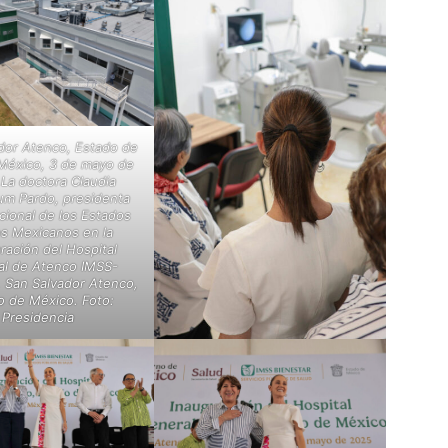
dor Atenco, Estado de
México, 3 de mayo de
La doctora Claudia
um Pardo, presidenta
cional de los Estados
s Mexicanos en la
ración del Hospital
l de Atenco IMSS-
. San Salvador Atenco,
o de México. Foto:
Presidencia