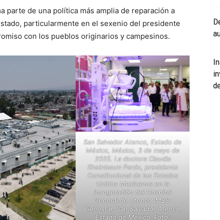
a parte de una política más amplia de reparación a
De
tado, particularmente en el sexenio del presidente
au
omiso con los pueblos originarios y campesinos.
In
in
de
San Salvador Atenco, Estado de
México, México, 3 de mayo de
2025. La doctora Claudia
Sheinbaum Pardo, presidenta
Constitucional de los Estados
Unidos Mexicanos en la
inauguración del Hospital
General de Atenco IMSS-
Bienestar. San Salvador Atenco,
Estado de México. Foto: