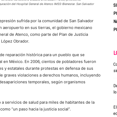
guración del Hospital General de Atenco IMSS-Bienestar. San Salvador
S
P
represión sufrida por la comunidad de San Salvador
N
n aeropuerto en sus tierras, el gobierno mexicano
P
eral de Atenco, como parte del Plan de Justicia
 López Obrador.
L
 de reparación histórica para un pueblo que se
ial en México. En 2006, cientos de pobladores fueron
Co
es y estatales durante protestas en defensa de sus
si
o de graves violaciones a derechos humanos, incluyendo
y desapariciones temporales, según organismos
De
l
 a servicios de salud para miles de habitantes de la
El
como “un paso hacia la justicia social”.
e