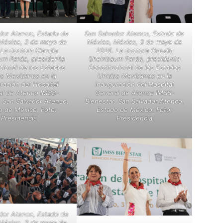
dor Atenco, Estado de
San Salvador Atenco, Estado de
México, 3 de mayo de
México, México, 3 de mayo de
La doctora Claudia
2025. La doctora Claudia
um Pardo, presidenta
Sheinbaum Pardo, presidenta
cional de los Estados
Constitucional de los Estados
s Mexicanos en la
Unidos Mexicanos en la
ración del Hospital
inauguración del Hospital
l de Atenco IMSS-
General de Atenco IMSS-
. San Salvador Atenco,
Bienestar. San Salvador Atenco,
o de México. Foto:
Estado de México. Foto:
Presidencia
Presidencia
dor Atenco, Estado de
México, 3 de mayo de