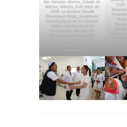
San Salvador Atenco, Estado de
2025. 
México, México, 3 de mayo de
Sheinba
2025. La doctora Claudia
Constitu
Sheinbaum Pardo, presidenta
Unido
Constitucional de los Estados
inaugu
Unidos Mexicanos en la
Genera
inauguración del Hospital
Bienestar
General de Atenco IMSS-
Estad
Bienestar. San Salvador Atenco,
Estado de México. Foto:
Presidencia