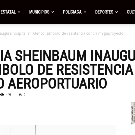
ESTATAL
MUNICIPIOS
POLICIACA
DEPORTES
CUL
augura hospital en Atenco, símbolo de resistencia contra megaproyecto...
IA SHEINBAUM INAUGU
MBOLO DE RESISTENCI
 AEROPORTUARIO
449
0