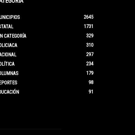
ATEGORÍA
2645
UNICIPIOS
1731
STATAL
329
IN CATEGORÍA
310
OLICIACA
297
ACIONAL
234
OLÍTICA
179
OLUMNAS
98
EPORTES
91
DUCACIÓN