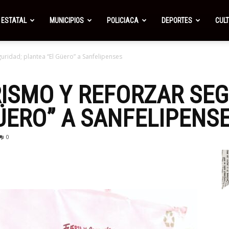
ESTATAL
MUNICIPIOS
POLICIACA
DEPORTES
CUL
guridad; plantea “El Güero” a Sanfelipenses
ISMO Y REFORZAR SEG
ÜERO” A SANFELIPENS
0