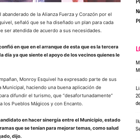
P
N
el abanderado de la Alianza Fuerza y Corazón por el
P
ivel, señaló que se ha diseñado un plan para cada
re ser atendida de acuerdo a sus necesidades.
nfió en que en el arranque de esta que es la tercera
L
ía ya que siente el apoyo de los vecinos quienes le
Mi
M
compañan, Monroy Esquivel ha expresado parte de sus
a Municipal, haciendo una buena aplicación de
Li
ara difundir el turismo, que “desafortunadamente”
2
de
 a los Pueblos Mágicos y con Encanto.
candidato en hacer sinergía entre el Municipio, estado
Il
ogramas que se tenían para mejorar temas, como salud
Se
ado, dijo.