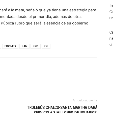
I
gará a la meta, señaló que ya tiene una estrategia para
Ce
ementada desde el primer día, además de otras
re
Pública rubro que será la esencia de su gobierno
C
na
d
EDOMEX
PAN
PRD
PRI
Artículo siguiente
TROLEBÚS CHALCO-SANTA MARTHA DARÁ
SERVICIO A 3 MILLONES DE USUARIOS;