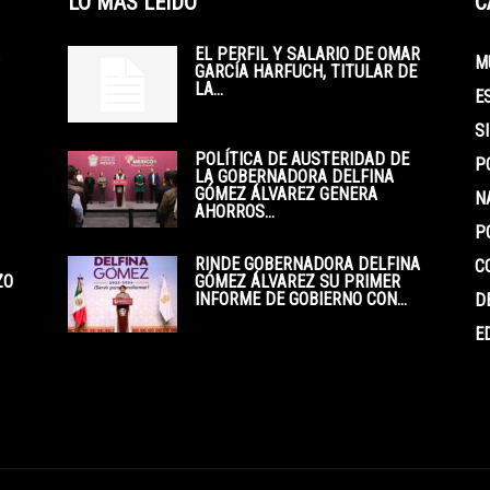
LO MÁS LEÍDO
C
EL PERFIL Y SALARIO DE OMAR
M
GARCÍA HARFUCH, TITULAR DE
LA...
E
S
POLÍTICA DE AUSTERIDAD DE
P
LA GOBERNADORA DELFINA
GÓMEZ ÁLVAREZ GENERA
N
AHORROS...
P
RINDE GOBERNADORA DELFINA
C
ZO
GÓMEZ ÁLVAREZ SU PRIMER
INFORME DE GOBIERNO CON...
D
E