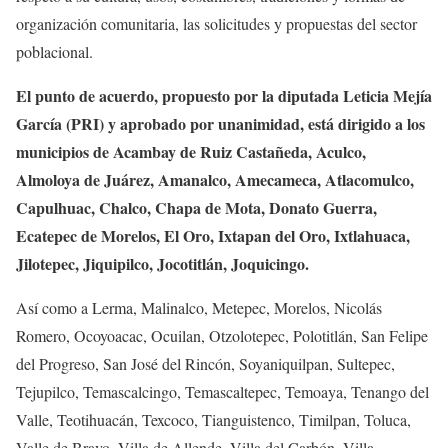
organización comunitaria, las solicitudes y propuestas del sector
poblacional.
El punto de acuerdo, propuesto por la diputada Leticia Mejía
García (PRI) y aprobado por unanimidad, está dirigido a los
municipios de Acambay de Ruiz Castañeda, Aculco,
Almoloya de Juárez, Amanalco, Amecameca, Atlacomulco,
Capulhuac, Chalco, Chapa de Mota, Donato Guerra,
Ecatepec de Morelos, El Oro, Ixtapan del Oro, Ixtlahuaca,
Jilotepec, Jiquipilco, Jocotitlán, Joquicingo.
Así como a Lerma, Malinalco, Metepec, Morelos, Nicolás
Romero, Ocoyoacac, Ocuilan, Otzolotepec, Polotitlán, San Felipe
del Progreso, San José del Rincón, Soyaniquilpan, Sultepec,
Tejupilco, Temascalcingo, Temascaltepec, Temoaya, Tenango del
Valle, Teotihuacán, Texcoco, Tianguistenco, Timilpan, Toluca,
Valle de Bravo, Villa de Allende, Villa del Carbón, Villa