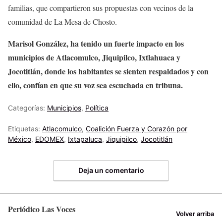
familias, que compartieron sus propuestas con vecinos de la
comunidad de La Mesa de Chosto.
Marisol González, ha tenido un fuerte impacto en los
municipios de Atlacomulco, Jiquipilco, Ixtlahuaca y
Jocotitlán, donde los habitantes se sienten respaldados y con
ello, confían en que su voz sea escuchada en tribuna.
Categorías:
Municipios
,
Política
Etiquetas:
Atlacomulco
,
Coalición Fuerza y Corazón por
México
,
EDOMEX
,
Ixtapaluca
,
Jiquipilco
,
Jocotitlán
Deja un comentario
Periódico Las Voces
Volver arriba