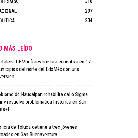
310
OLICIACA
297
ACIONAL
234
OLÍTICA
O MÁS LEÍDO
rtalece GEM infraestructura educativa en 17
nicipios del norte del EdoMéx con una
versión...
bierno de Naucalpan rehabilita calle Sigma
r y resuelve problemática histórica en San
fael...
licía de Toluca detiene a tres jóvenes
rmados en San Buenaventura