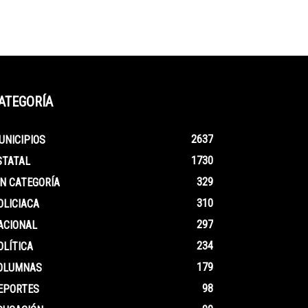
ATEGORÍA
2637
UNICIPIOS
1730
STATAL
329
IN CATEGORÍA
310
OLICIACA
297
ACIONAL
234
OLÍTICA
179
OLUMNAS
98
EPORTES