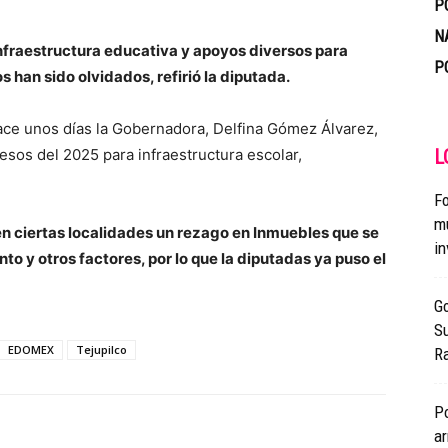
P
N
infraestructura educativa y apoyos diversos para
P
s han sido olvidados, refirió la diputada.
ace unos días la Gobernadora, Delfina Gómez Álvarez,
sos del 2025 para infraestructura escolar,
L
Fo
mu
en ciertas localidades un rezago en Inmuebles que se
in
to y otros factores, por lo que la diputadas ya puso el
Go
Su
EDOMEX
Tejupilco
Ra
Po
a