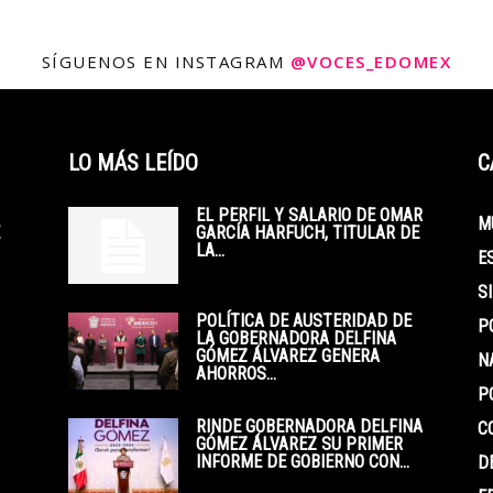
SÍGUENOS EN INSTAGRAM
@VOCES_EDOMEX
LO MÁS LEÍDO
C
EL PERFIL Y SALARIO DE OMAR
M
GARCÍA HARFUCH, TITULAR DE
LA...
E
S
POLÍTICA DE AUSTERIDAD DE
P
LA GOBERNADORA DELFINA
GÓMEZ ÁLVAREZ GENERA
N
AHORROS...
P
RINDE GOBERNADORA DELFINA
C
GÓMEZ ÁLVAREZ SU PRIMER
INFORME DE GOBIERNO CON...
D