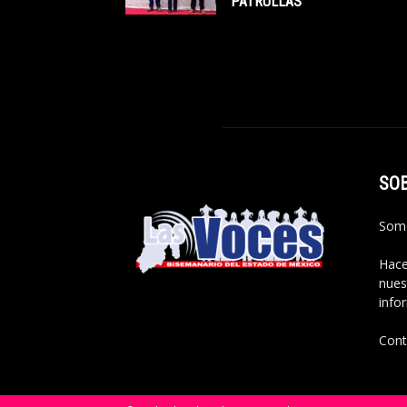
PATRULLAS
SO
Somo
Hace
nues
info
Cont