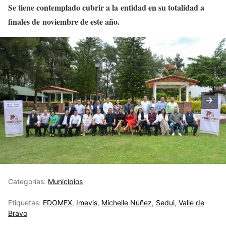
Se tiene contemplado cubrir a la entidad en su totalidad a
finales de noviembre de este año.
Categorías:
Municipios
Etiquetas:
EDOMEX
,
Imevis
,
Michelle Núñez
,
Sedui
,
Valle de
Bravo