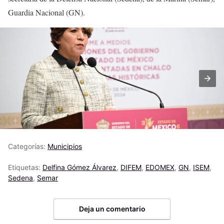
Guardia Nacional (GN).
Categorías:
Municipios
Etiquetas:
Delfina Gómez Álvarez
,
DIFEM
,
EDOMEX
,
GN
,
ISEM
,
Sedena
,
Semar
Deja un comentario