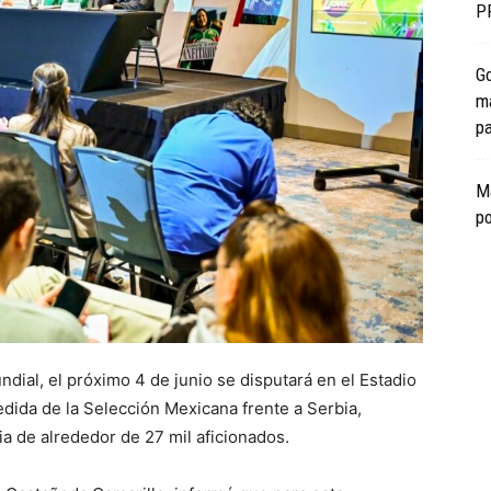
P
Go
má
pa
M
po
dial, el próximo 4 de junio se disputará en el Estadio
dida de la Selección Mexicana frente a Serbia,
ia de alrededor de 27 mil aficionados.