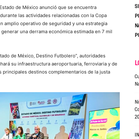
S
l Estado de México anunció que se encuentra
 durante las actividades relacionadas con la Copa
P
un amplio operativo de seguridad y una estrategia
N
irá generar una derrama económica estimada en 7 mil
P
stado de México, Destino Futbolero”, autoridades
L
ará su infraestructura aeroportuaria, ferroviaria y de
s principales destinos complementarios de la justa
Cu
Na
Ni
Co
2
I