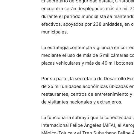
El secretario de Seguridad estatal, Cristób
encuentro serán desplegados más de mil 70
durante el periodo mundialista se mantend
efectivos, apoyados por 238 unidades, en c
municipales.
La estrategia contempla vigilancia en corred
mediante el uso de más de 5 mil cámaras con 
placas vehiculares y más de 49 mil botones 
Por su parte, la secretaria de Desarrollo 
de 25 mil unidades económicas ubicadas en l
restaurantes, centros de entretenimiento y s
de visitantes nacionales y extranjeros.
La funcionaria subrayó que la conectividad 
Internacional Felipe Ángeles (AIFA), el Aero
México-Toluca y el Tren Suburbano Felipe Áng