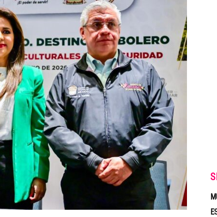
S
M
E