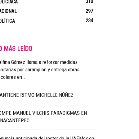
310
OLICIACA
297
ACIONAL
234
OLÍTICA
O MÁS LEÍDO
lfina Gómez llama a reforzar medidas
nitarias por sarampión y entrega obras
colares en...
ANTIENE RITMO MICHELLE NÚÑEZ
OMPE MANUEL VILCHIS PARADIGMAS EN
INACANTEPEC
nuncia anticipada del rector de la UAEMex en