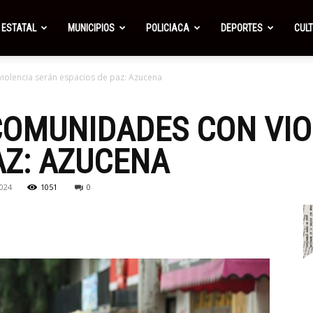
ESTATAL
MUNICIPIOS
POLICIACA
DEPORTES
CUL
iolencia serán espacios de paz: Azucena
COMUNIDADES CON VIO
AZ: AZUCENA
024
1051
0