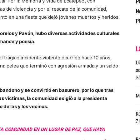
al ’Por la Memoria y Vida de Ecatepec’, con
P
as de violencia y por el rescate de la comunidad,
N
nto en una fiesta que dejó jóvenes muertos y heridos.
P
orelos y Pavón, hubo diversas actividades culturales
rmance y poesía
.
L
 el trágico incidente violento ocurrido hace 10 años,
De
una pelea que terminó con agresión armada y un saldo
sa
es
abandono y se convirtió en basurero, por lo que tras
M
las víctimas, la comunidad exigió a la presidenta
 de las y los vecinos.
R
Z
TA COMUNIDAD EN UN LUGAR DE PAZ, QUE HAYA
Re