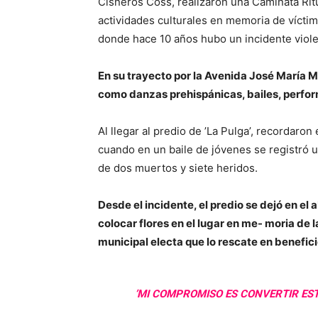
Cisneros Coss, realizaron una Caminata Ritu
actividades culturales en memoria de víctim
donde hace 10 años hubo un incidente viole
En su trayecto por la Avenida José María M
como danzas prehispánicas, bailes, perfo
Al llegar al predio de ’La Pulga’, recordaron
cuando en un baile de jóvenes se registró 
de dos muertos y siete heridos.
Desde el incidente, el predio se dejó en el 
colocar flores en el lugar en me- moria de 
municipal electa que lo rescate en beneficio
’MI COMPROMISO ES CONVERTIR ES