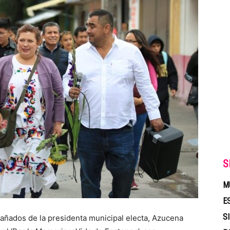
S
M
E
S
añados de la presidenta municipal electa, Azucena