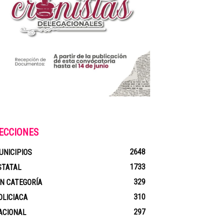
ECCIONES
2648
UNICIPIOS
1733
STATAL
329
IN CATEGORÍA
310
OLICIACA
297
ACIONAL