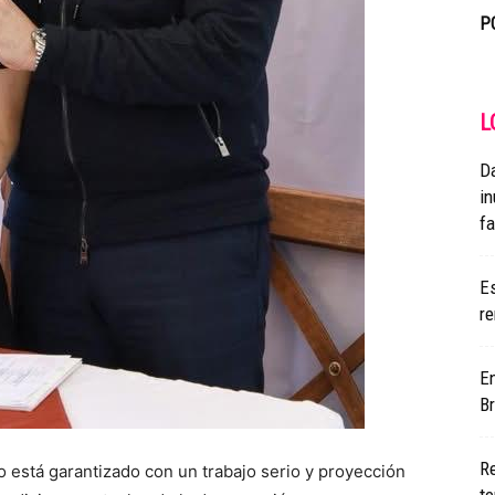
P
L
Da
i
fa
Es
re
En
B
R
vo está garantizado con un trabajo serio y proyección