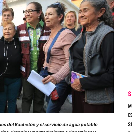
S
M
E
s del Bachetón y el servicio de agua potable
S