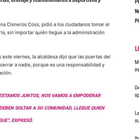
arias, drenaje y mantenimiento a deportivos y
P
N
P
na Cisneros Coss, pidió a los ciudadanos tomar el
la, sin importar quién llegue a la administración
L
 este viernes, la alcaldesa dijo que las puertas del
Ma
 cerrar a nadie, porque es una responsabilidad y
in
ación.
De
op
 ESTAMOS JUNTOS, NOS VAMOS A EMPODERAR
DEBEN SOLTAR A SU COMUNIDAD, LLEGUE QUIEN
L
su
GUE”, EXPRESÓ.
R