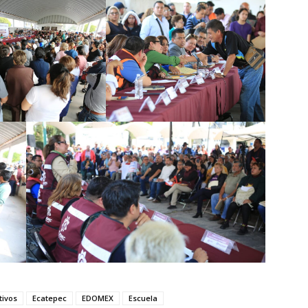
tivos
Ecatepec
EDOMEX
Escuela