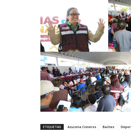
ETIQUETAS
Azucena Cisneros
Baches
Depor