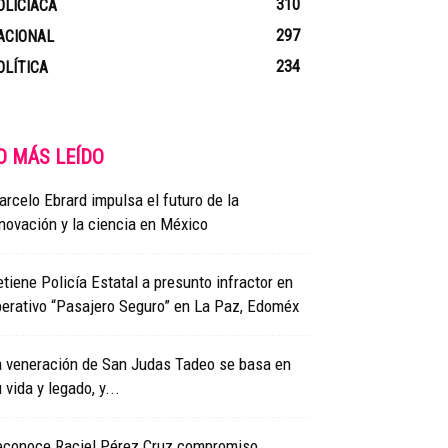
310
OLICIACA
297
ACIONAL
234
OLÍTICA
O MÁS LEÍDO
rcelo Ebrard impulsa el futuro de la
novación y la ciencia en México
tiene Policía Estatal a presunto infractor en
erativo “Pasajero Seguro” en La Paz, Edoméx
a veneración de San Judas Tadeo se basa en
 vida y legado, y...
econoce Raciel Pérez Cruz compromiso