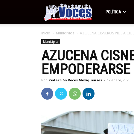
Periódico
POLÍTICA
Inicio
Municipios
AZUCENA CISNEROS PIDE A CI
Las
Municipios
AZUCENA CISNE
Voces
EMPODERARSE 
Por
Redacción Voces Mexiquenses
-
17 enero, 2025