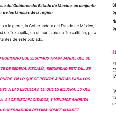
S
iso del Gobierno del Estado de México, en conjunto
 de las familias de la región.
P
N
ano a la gente, la Gobernadora del Estado de México,
P
 de Texcapilla, en el municipio de Texcaltitlán, para
itantes de este poblado.
L
 GOBIERNO QUE SEGUIMOS TRABAJANDO, QUE SE
Z
E DE SEDENA, FISCALÍA, SEGURIDAD ESTATAL, SE
E
F
UEDE, EN LO QUE SE REFIERE A BECAS PARA LOS
OYO A LAS ESCUELAS, LO QUE ES MEJORA, LO QUE
“¡
tr
A, A LOS DISCAPACITADOS, Y VENIMOS AHORITA
re
LA GOBERNADORA DELFINA GÓMEZ ÁLVAREZ.