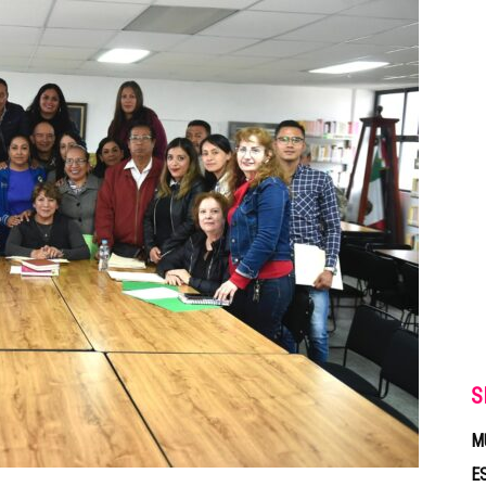
S
M
E