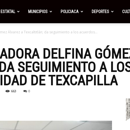
ESTATAL
MUNICIPIOS
POLICIACA
DEPORTES
CUL
z Álvarez a Texcaltitlán; da seguimiento a los acuerdos...
ADORA DELFINA GÓMEZ
 DA SEGUIMIENTO A L
DAD DE TEXCAPILLA
663
0