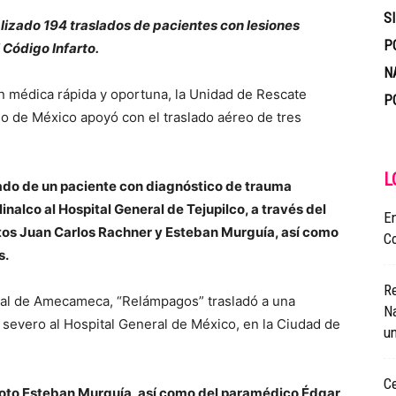
S
lizado 194 traslados de pacientes con lesiones
P
 Código Infarto.
N
ón médica rápida y oportuna, la Unidad de Rescate
P
o de México apoyó con el traslado aéreo de tres
L
slado de un paciente con diagnóstico de trauma
nalco al Hospital General de Tejupilco, a través del
En
otos Juan Carlos Rachner y Esteban Murguía, así como
Co
s.
R
ral de Amecameca, “Relámpagos” trasladó a una
N
severo al Hospital General de México, en la Ciudad de
un
Ce
iloto Esteban Murguía, así como del paramédico Édgar