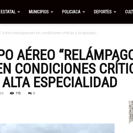
ESTATAL
MUNICIPIOS
POLICIACA
DEPORTES
CUL
 tres mexiquenses en condiciones críticas a hospitales...
PO AÉREO “RELÁMPAGO
N CONDICIONES CRÍTI
 ALTA ESPECIALIDAD
24
770
0