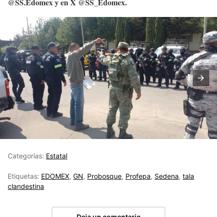
@SS.Edomex y en X @SS_Edomex.
Categorías:
Estatal
Etiquetas:
EDOMEX
,
GN
,
Probosque
,
Profepa
,
Sedena
,
tala
clandestina
Deja un comentario