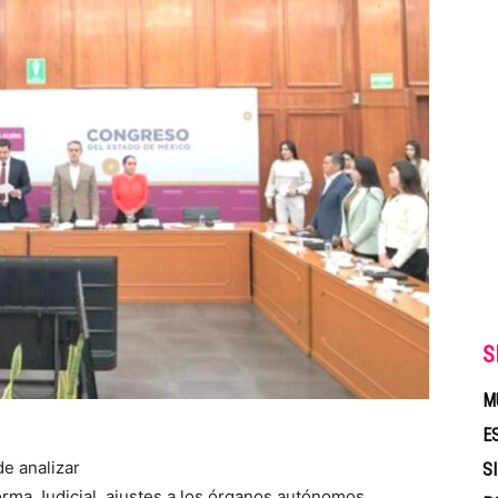
S
M
E
de analizar
S
orma Judicial, ajustes a los órganos autónomos,