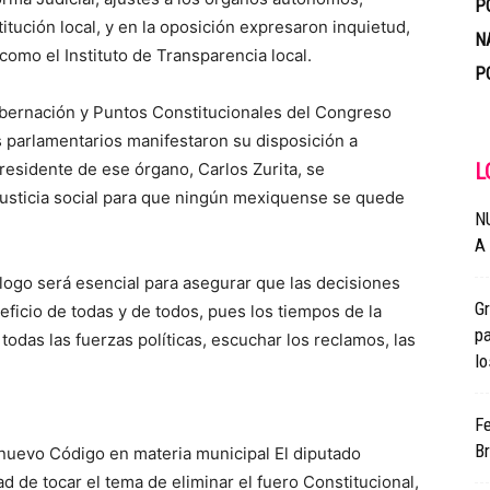
P
tución local, y en la oposición expresaron inquietud,
N
como el Instituto de Transparencia local.
P
obernación y Puntos Constitucionales del Congreso
s parlamentarios manifestaron su disposición a
presidente de ese órgano, Carlos Zurita, se
L
justicia social para que ningún mexiquense se quede
N
A
álogo será esencial para asegurar que las decisiones
G
eficio de todas y de todos, pues los tiempos de la
pa
odas las fuerzas políticas, escuchar los reclamos, las
lo
Fe
Br
nuevo Código en materia municipal El diputado
d de tocar el tema de eliminar el fuero Constitucional,