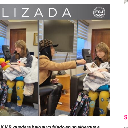
S
e K.V.R. quedara bajo su cuidado en un albergue a