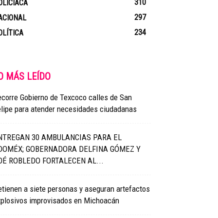
310
OLICIACA
297
ACIONAL
234
OLÍTICA
O MÁS LEÍDO
corre Gobierno de Texcoco calles de San
elipe para atender necesidades ciudadanas
NTREGAN 30 AMBULANCIAS PARA EL
DOMÉX; GOBERNADORA DELFINA GÓMEZ Y
OÉ ROBLEDO FORTALECEN AL...
tienen a siete personas y aseguran artefactos
xplosivos improvisados en Michoacán