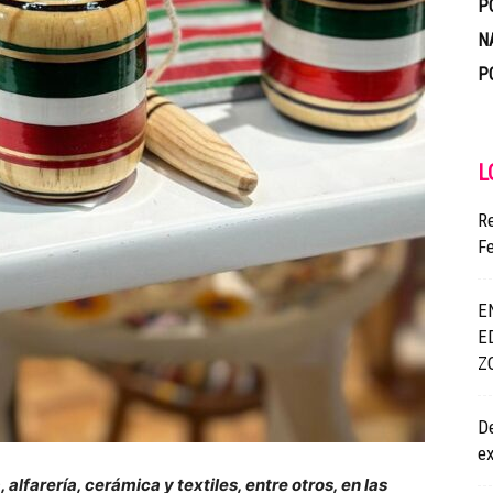
P
N
P
L
Re
F
E
E
Z
De
e
alfarería, cerámica y textiles, entre otros, en las