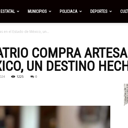
ESTATAL
MUNICIPIOS
POLICIACA
DEPORTES
CUL
s en el Estado de México, un...
ATRIO COMPRA ARTESA
ICO, UN DESTINO HEC
024
1225
0