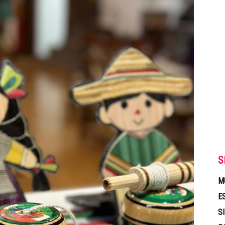
S
M
E
S