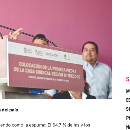
S
M
E
S
 del país
P
endo como la espuma: El 64.7 % de las y los
N