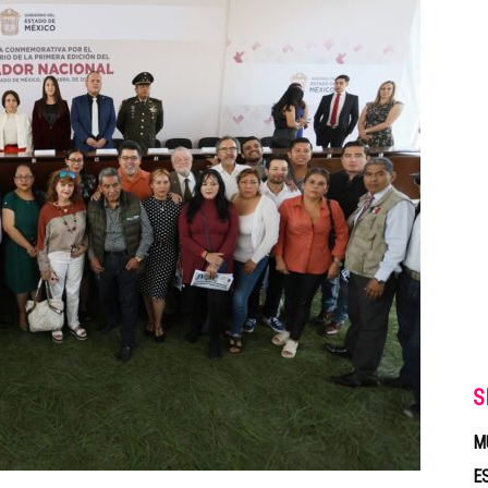
S
M
E