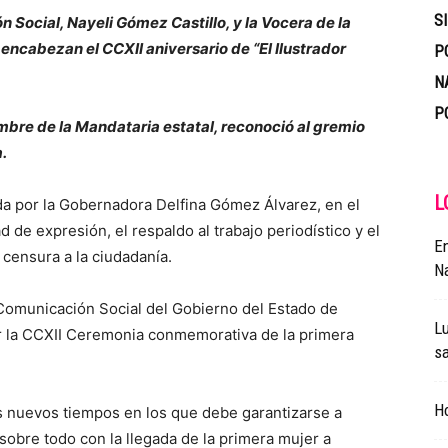
S
Social, Nayeli Gómez Castillo, y la Vocera de la
ncabezan el CCXII aniversario de “El Ilustrador
P
N
P
ombre de la Mandataria estatal, reconoció al gremio
.
L
a por la Gobernadora Delfina Gómez Álvarez, en el
d de expresión, el respaldo al trabajo periodístico y el
En
censura a la ciudadanía.
Na
Comunicación Social del Gobierno del Estado de
Lu
r la CCXII Ceremonia conmemorativa de la primera
sa
Ho
s nuevos tiempos en los que debe garantizarse a
, sobre todo con la llegada de la primera mujer a