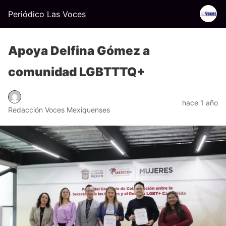
Periódico Las Voces
Apoya Delfina Gómez a
comunidad LGBTTTQ+
hace 1 año
Redacción Voces Mexiquenses