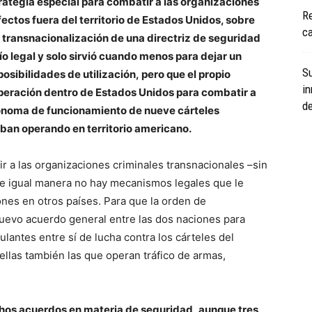
rategia especial para combatir a las organizaciones
Re
fectos fuera del territorio de Estados Unidos, sobre
c
 transnacionalización de una directriz de seguridad
ío legal y solo sirvió cuando menos para dejar un
S
sibilidades de utilización, pero que el propio
i
eración dentro de Estados Unidos para combatir a
de
tónoma de funcionamiento de nueve cárteles
ban operando en territorio americano.
r a las organizaciones criminales transnacionales –sin
 de igual manera no hay mecanismos legales que le
ones en otros países. Para que la orden de
uevo acuerdo general entre las dos naciones para
lantes entre sí de lucha contra los cárteles del
ellas también las que operan tráfico de armas,
os acuerdos en materia de seguridad, aunque tres