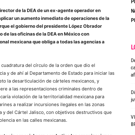
P
irector de la DEA de un ex-agente operador en
N
implicar un aumento inmediato de operaciones de la
P
rque el gobierno del presidente López Obrador
o de las oficinas de la DEA en México con
onal mexicana que obliga a todas las agencias a
L
D
cuadratura del círculo de la orden que dio el
ca
a y de ahí al Departamento de Estado para iniciar las
af
to la desarticulación de cárteles mexicanos, y
iere a las representaciones criminales dentro de
D
aría violación de la territorialidad mexicana para
ju
rines a realizar incursiones ilegales en las zonas
a y del Cártel Jalisco, con objetivos destructivos que
V
iolencia en las calles mexicanas.
B