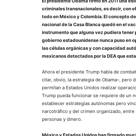
El presidente Obama firmó en 2011 una est
criminales transnacionales, es decir, con e
todo en México y Colombia. El concepto de
nacional de la Casa Blanca quedó en el vac
instrumento que alguna vez pudiera tener po
gobierno estadounidense nunca puso en op
las células orgánicas y con capacidad au
mexicanos detectados por la DEA que esta
Ahora el presidente Trump habla de combati
citar, obvio, la estrategia de Obama–, pero
permitan a Estados Unidos realizar operaci
Trump pueda funcionar se requiere de un n
establecer estrategias autónomas pero vincu
narcotráfico y del crimen organizado, entre 
personas y dinero.
México y Estados Unidos han firmado much