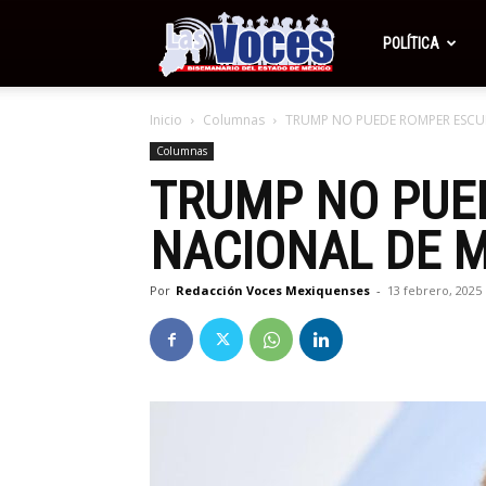
Periódico
POLÍTICA
Inicio
Columnas
TRUMP NO PUEDE ROMPER ESCU
Las
Columnas
TRUMP NO PUE
Voces
NACIONAL DE 
Por
Redacción Voces Mexiquenses
-
13 febrero, 2025