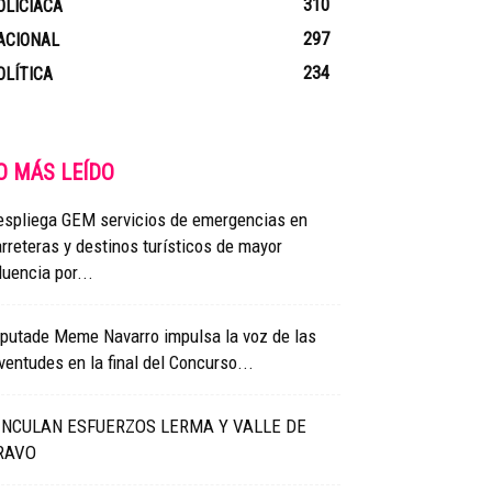
310
OLICIACA
297
ACIONAL
234
OLÍTICA
O MÁS LEÍDO
espliega GEM servicios de emergencias en
rreteras y destinos turísticos de mayor
luencia por...
iputade Meme Navarro impulsa la voz de las
ventudes en la final del Concurso...
INCULAN ESFUERZOS LERMA Y VALLE DE
RAVO