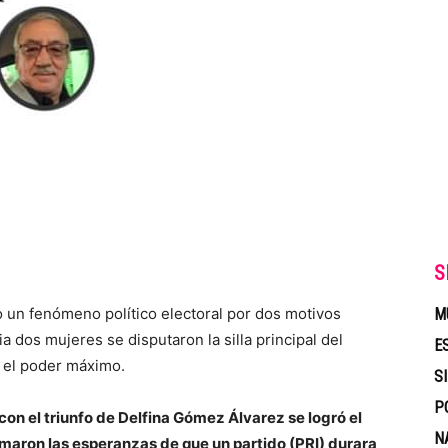
S
 un fenómeno político electoral por dos motivos
M
a dos mujeres se disputaron la silla principal del
E
a el poder máximo.
S
P
 con el triunfo de Delfina Gómez Álvarez se logró el
N
aron las esperanzas de que un partido (PRI) durara