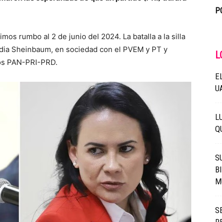
P
os rumbo al 2 de junio del 2024. La batalla a la silla
udia Sheinbaum, en sociedad con el PVEM y PT y
L
dos PAN-PRI-PRD.
E
U
L
Q
S
B
M
S