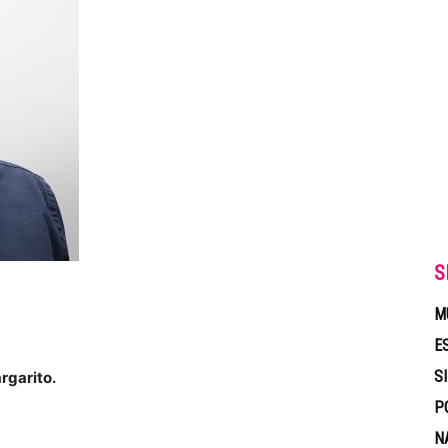
S
M
E
S
rgarito.
P
N