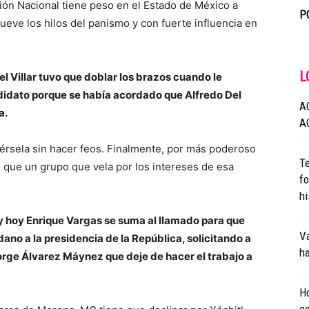
ión Nacional tiene peso en el Estado de México a
P
eve los hilos del panismo y con fuerte influencia en
L
Villar tuvo que doblar los brazos cuando le
ndidato porque se había acordado que Alfredo Del
A
a.
A
érsela sin hacer feos. Finalmente, por más poderoso
Te
que un grupo que vela por los intereses de esa
fo
hi
 y hoy Enrique Vargas se suma al llamado para que
Va
no a la presidencia de la República, solicitando a
ha
rge Álvarez Máynez que deje de hacer el trabajo a
H