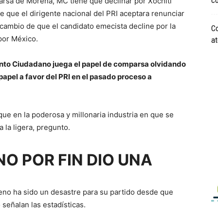
co
mparsa de Morena, MC tiene que declinar por Xóchitl
e que el dirigente nacional del PRI aceptara renunciar
 a cambio de que el candidato emecista decline por la
Co
por México.
at
nto Ciudadano juega el papel de comparsa olvidando
papel a favor del PRI en el pasado proceso a
 que en la poderosa y millonaria industria en que se
 la ligera, pregunto.
O POR FIN DIO UNA
reno ha sido un desastre para su partido desde que
o señalan las estadísticas.