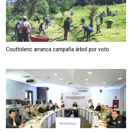
Couttolenc arranca campaña árbol por voto