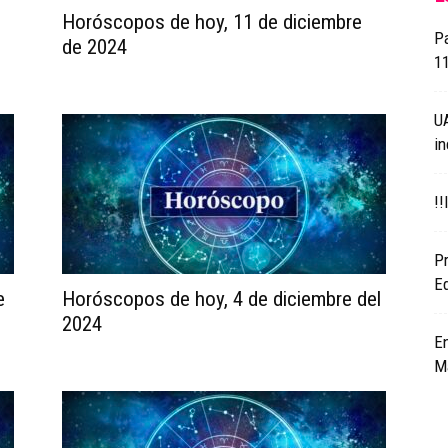
Horóscopos de hoy, 11 de diciembre
Pa
de 2024
11
U
i
!!
Pr
E
e
Horóscopos de hoy, 4 de diciembre del
2024
E
Ma