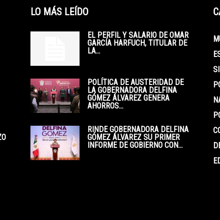
LO MÁS LEÍDO
C
EL PERFIL Y SALARIO DE OMAR
M
GARCÍA HARFUCH, TITULAR DE
LA...
E
S
POLÍTICA DE AUSTERIDAD DE
P
LA GOBERNADORA DELFINA
GÓMEZ ÁLVAREZ GENERA
N
AHORROS...
P
RINDE GOBERNADORA DELFINA
C
ZO
GÓMEZ ÁLVAREZ SU PRIMER
INFORME DE GOBIERNO CON...
D
E