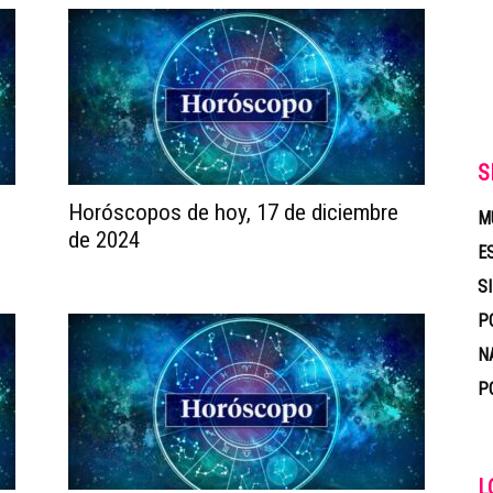
S
Horóscopos de hoy, 17 de diciembre
M
de 2024
E
S
P
N
P
L