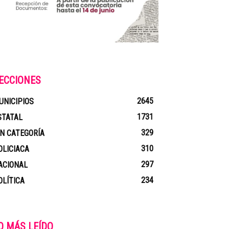
ECCIONES
2645
UNICIPIOS
1731
STATAL
329
IN CATEGORÍA
310
OLICIACA
297
ACIONAL
234
OLÍTICA
O MÁS LEÍDO