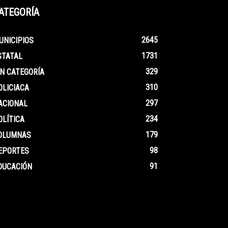
ATEGORÍA
2645
UNICIPIOS
1731
STATAL
329
IN CATEGORÍA
310
OLICIACA
297
ACIONAL
234
OLÍTICA
179
OLUMNAS
98
EPORTES
91
DUCACIÓN