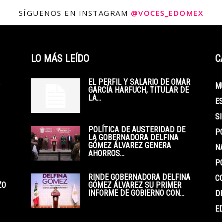
SÍGUENOS EN INSTAGRAM
@VOCES_EDOMEX
LO MÁS LEÍDO
C
EL PERFIL Y SALARIO DE OMAR
M
GARCÍA HARFUCH, TITULAR DE
LA...
E
S
POLÍTICA DE AUSTERIDAD DE
P
LA GOBERNADORA DELFINA
GÓMEZ ÁLVAREZ GENERA
N
AHORROS...
P
RINDE GOBERNADORA DELFINA
C
ZO
GÓMEZ ÁLVAREZ SU PRIMER
INFORME DE GOBIERNO CON...
D
E