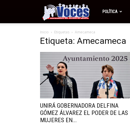
Periódico
POLÍTICA
Inicio
Etiquetas
Amecameca
Las
Etiqueta: Amecameca
Voces
UNIRÁ GOBERNADORA DELFINA
GÓMEZ ÁLVAREZ EL PODER DE LAS
MUJERES EN...