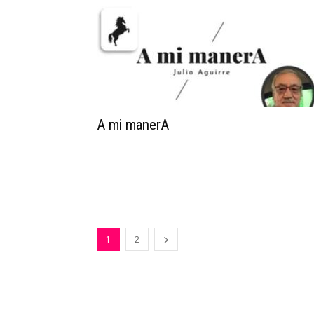
A mi manerA
1
2