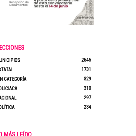
ECCIONES
2645
UNICIPIOS
1731
STATAL
329
IN CATEGORÍA
310
OLICIACA
297
ACIONAL
234
OLÍTICA
O MÁS LEÍDO