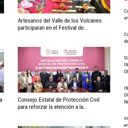
Ca
un
Artesanos del Valle de los Volcanes
participaran en el Festival de...
C
de
S
I
D
I
D
a
Consejo Estatal de Protección Civil
N
para reforzar la atención a la...
Im
en