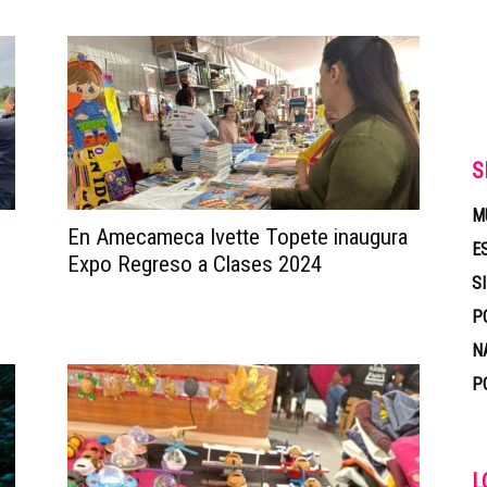
S
M
En Amecameca Ivette Topete inaugura
E
e
Expo Regreso a Clases 2024
S
P
N
P
L