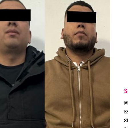
S
M
E
S