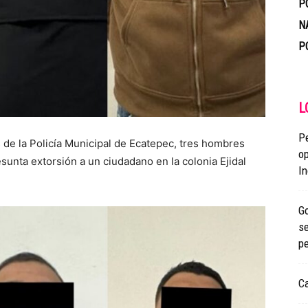
P
N
P
L
P
 de la Policía Municipal de Ecatepec, tres hombres
op
sunta extorsión a un ciudadano en la colonia Ejidal
In
Go
se
p
Ca