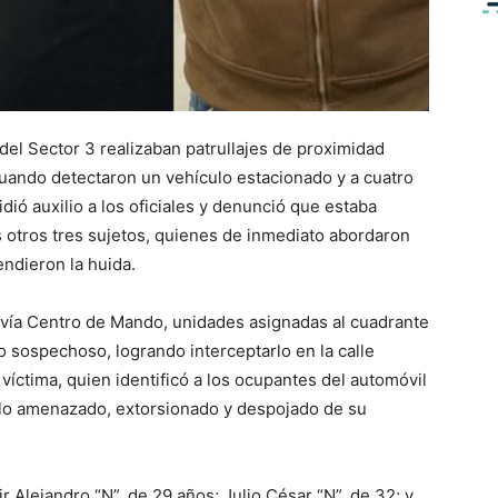
el Sector 3 realizaban patrullajes de proximidad
cuando detectaron un vehículo estacionado y a cuatro
idió auxilio a los oficiales y denunció que estaba
s otros tres sujetos, quienes de inmediato abordaron
ndieron la huida.
ta vía Centro de Mando, unidades asignadas al cuadrante
 sospechoso, logrando interceptarlo en la calle
 víctima, quien identificó a los ocupantes del automóvil
lo amenazado, extorsionado y despojado de su
 Alejandro “N”, de 29 años; Julio César “N”, de 32; y