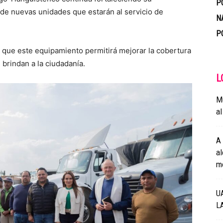
P
n de nuevas unidades que estarán al servicio de
N
P
ó que este equipamiento permitirá mejorar la cobertura
 brindan a la ciudadanía.
L
Mu
a
A
al
mo
U
L