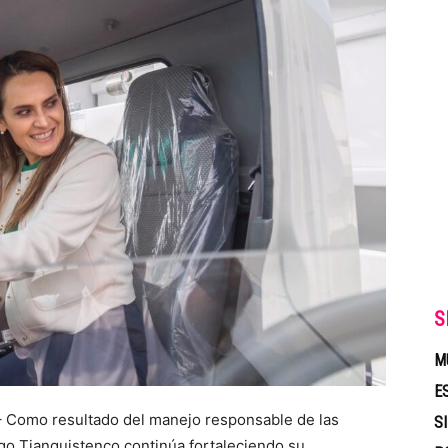
S
M
E
– Como resultado del manejo responsable de las
S
ago Tianguistenco continúa fortaleciendo su