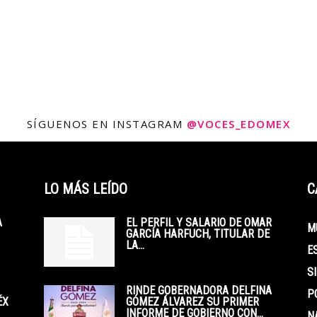
SÍGUENOS EN INSTAGRAM
@VOCES_EDOMEX
LO MÁS LEÍDO
C
A
EL PERFIL Y SALARIO DE OMAR
M
GARCÍA HARFUCH, TITULAR DE
LA...
E
S
RINDE GOBERNADORA DELFINA
P
ÉX
GÓMEZ ÁLVAREZ SU PRIMER
INFORME DE GOBIERNO CON...
N