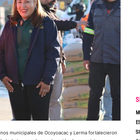
S
M
E
S
nos municipales de Ocoyoacac y Lerma fortalecieron