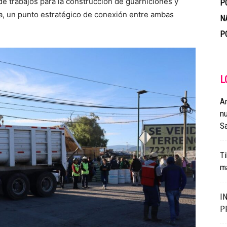
 de trabajos para la construcción de guarniciones y
P
ma, un punto estratégico de conexión entre ambas
N
P
L
A
nu
Sa
Ti
má
I
P