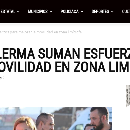
ESTATAL
MUNICIPIOS
POLICIACA
DEPORTES
CUL
zos para mejorar la movilidad en zona limítrofe
LERMA SUMAN ESFUER
VILIDAD EN ZONA LIM
0