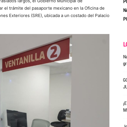
 traslados largos, el Gobierno Municipal de
P
zar el trámite del pasaporte mexicano en la Oficina de
N
ones Exteriores (SRE), ubicada a un costado del Palacio
P
L
N
gr
G
J
¡
M
Jo