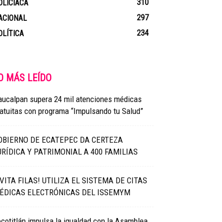
310
OLICIACA
297
ACIONAL
234
OLÍTICA
O MÁS LEÍDO
aucalpan supera 24 mil atenciones médicas
atuitas con programa “Impulsando tu Salud”
OBIERNO DE ECATEPEC DA CERTEZA
URÍDICA Y PATRIMONIAL A 400 FAMILIAS
EVITA FILAS! UTILIZA EL SISTEMA DE CITAS
ÉDICAS ELECTRÓNICAS DEL ISSEMYM
cotitlán impulsa la igualdad con la Asamblea