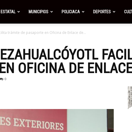
ESTATAL
MUNICIPIOS
POLICIACA
DEPORTES
CUL
lita trámite de pasaporte en Oficina de Enlace de...
EZAHUALCÓYOTL FACIL
EN OFICINA DE ENLACE
0