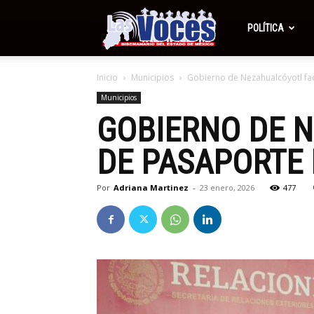
Periódico
POLÍTICA
Inicio
Municipios
Gobierno de Nezahualcóyotl faci
Las
Municipios
GOBIERNO DE N
Voces
DE PASAPORTE 
Por
Adriana Martinez
-
23 enero, 2026
477