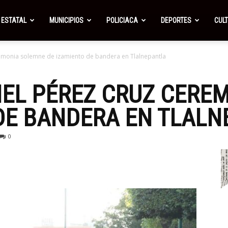
ESTATAL
MUNICIPIOS
POLICIACA
DEPORTES
CUL
remonia solemne de izamiento de bandera en Tlalnepantla
IEL PÉREZ CRUZ CERE
DE BANDERA EN TLAL
0