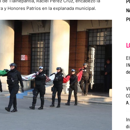
l de Tlalnepantla, Raciel Pérez Cruz, encabezó la
P
 y Honores Patrios en la explanada municipal.
N
P
L
El
IN
de
V
C
A.
In
di