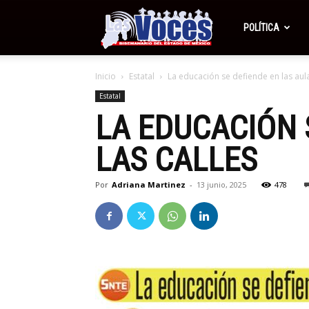
Periódico
POLÍTICA
Inicio
Estatal
La educación se defiende en las aula
Las
Estatal
LA EDUCACIÓN 
Voces
LAS CALLES
Por
Adriana Martinez
-
13 junio, 2025
478