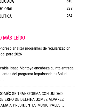
310
OLICIACA
297
ACIONAL
234
OLÍTICA
O MÁS LEÍDO
ngreso analiza programas de regularización
scal para 2026
lcalde Isaac Montoya encabeza quinta entrega
 lentes del programa Impulsando tu Salud
...
DOMÉX SE TRANSFORMA CON UNIDAD;
OBIERNO DE DELFINA GÓMEZ ÁLVAREZ
LAMA A PRESIDENTES MUNICIPALES...