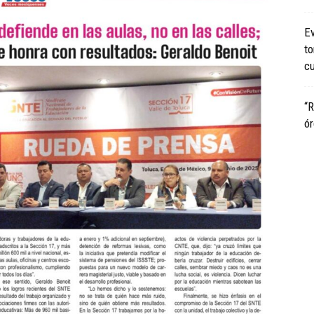
Ev
to
cu
“R
ó