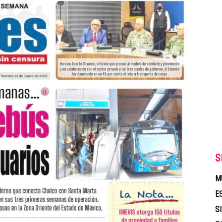
S
M
E
S