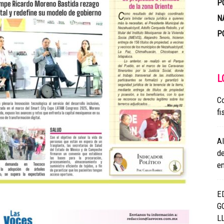
P
N
P
L
Co
fi
A
de
en
E
G
L