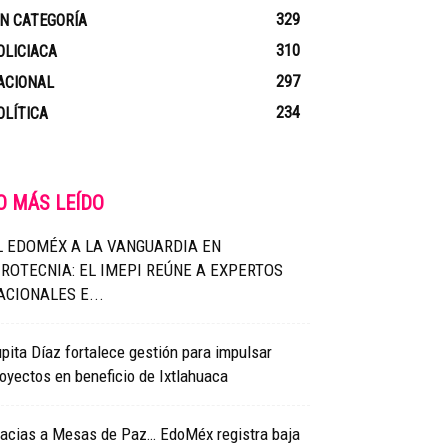
329
IN CATEGORÍA
310
OLICIACA
297
ACIONAL
234
OLÍTICA
O MÁS LEÍDO
L EDOMÉX A LA VANGUARDIA EN
IROTECNIA: EL IMEPI REÚNE A EXPERTOS
ACIONALES E...
pita Díaz fortalece gestión para impulsar
oyectos en beneficio de Ixtlahuaca
racias a Mesas de Paz… EdoMéx registra baja