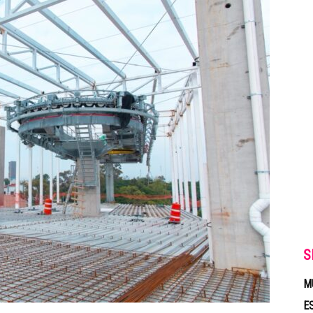
S
M
E