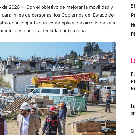
S
o de 2026.— Con el objetivo de mejorar la movilidad y
as para miles de personas, los Gobiernos del Estado de
P
trategia conjunta que contempla el desarrollo de seis
N
municipios con alta densidad poblacional.
P
L
E
P
N
Lu
pr
G